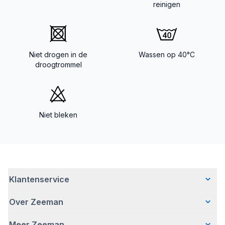
reinigen
Niet drogen in de
Wassen op 40°C
droogtrommel
Niet bleken
Klantenservice
Over Zeeman
Veelgestelde vragen
Contact
Meer Zeeman