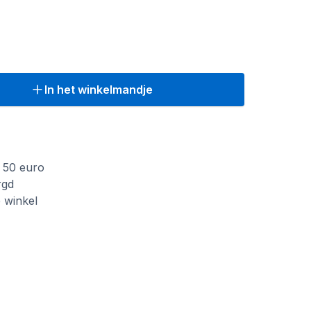
In het winkelmandje
f 50 euro
rgd
e winkel