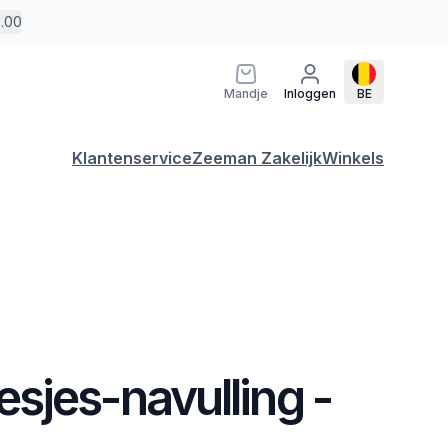
5.00
Mandje
Inloggen
BE
Klantenservice
Zeeman Zakelijk
Winkels
sjes-navulling -