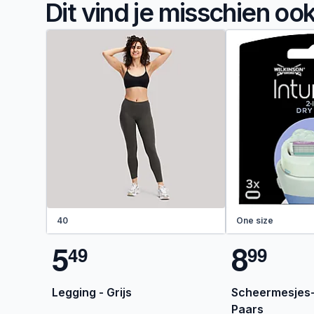
Dit vind je misschien oo
40
One size
5
8
4
9
9
9
Legging - Grijs
Scheermesjes-n
Paars