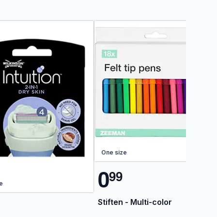
One size
0
9
9
e
Stiften - Multi-color