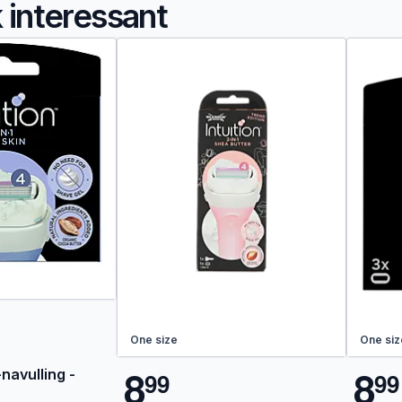
k interessant
One size
One siz
8
8
avulling -
9
9
9
9