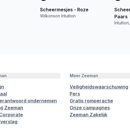
Scheermesjes - Roze
Scheer
Wilkonson Intuition
Paars
Intuitio
man
Meer Zeeman
jn
Veiligheidswaarschuwing
aal
Pers
verantwoord ondernemen
Gratis romperactie
ij Zeeman
Onze campagnes
Corporate
Zeeman Zakelijk
verslag