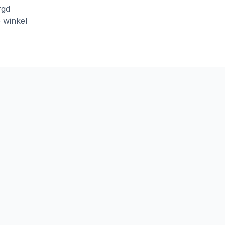
rgd
e winkel