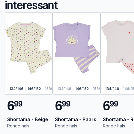
interessant
134/146
146/152
158/164
134/146
146/152
158/164
134/146
146/1
6
6
6
9
9
9
9
9
9
Shortama - Beige
Shortama - Paars
Shortama - 
Ronde hals
Ronde hals
Ronde hals