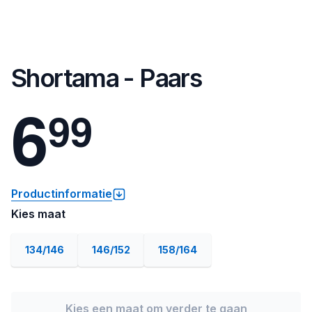
Shortama - Paars
6
9
9
Productinformatie
Kies maat
134/146
146/152
158/164
Kies een maat om verder te gaan