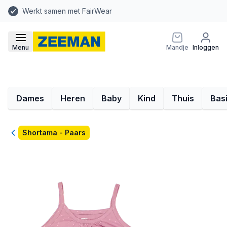
Werkt samen met FairWear
Menu
Mandje
Inloggen
Dames
Heren
Baby
Kind
Thuis
Bas
Terug
Shortama - Paars