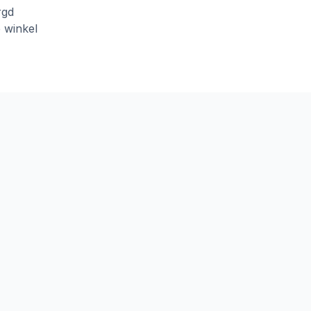
rgd
e winkel