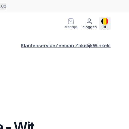
5.00
Mandje
Inloggen
BE
Klantenservice
Zeeman Zakelijk
Winkels
 - Wit