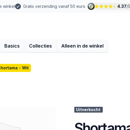
e winkel
Gratis verzending vanaf 50 euro
4.37
/
Basics
Collecties
Alleen in de winkel
hortama - Wit
Uitverkocht
Shortama