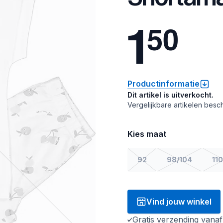
1
5
0
Productinformatie
Dit artikel is uitverkocht.
Vergelijkbare artikelen besch
Kies maat
92
98/104
110
Vind jouw winkel
Gratis verzending vana