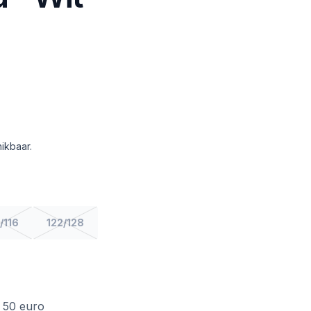
ikbaar.
/116
122/128
f 50 euro