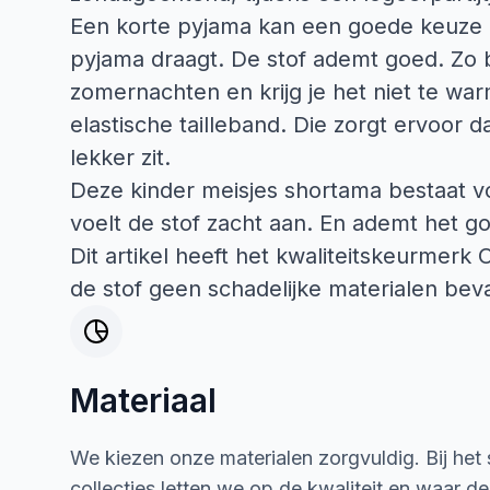
Een korte pyjama kan een goede keuze zi
pyjama draagt. De stof ademt goed. Zo bl
zomernachten en krijg je het niet te wa
elastische tailleband. Die zorgt ervoor d
lekker zit.
Deze kinder meisjes shortama bestaat vo
voelt de stof zacht aan. En ademt het g
Dit artikel heeft het kwaliteitskeurmerk
de stof geen schadelijke materialen beva
Materiaal
We kiezen onze materialen zorgvuldig. Bij het
collecties letten we op de kwaliteit en waar d