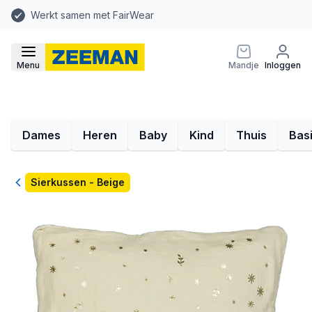
Werkt samen met FairWear
Menu
Mandje
Inloggen
Dames
Heren
Baby
Kind
Thuis
Bas
Terug
Sierkussen - Beige