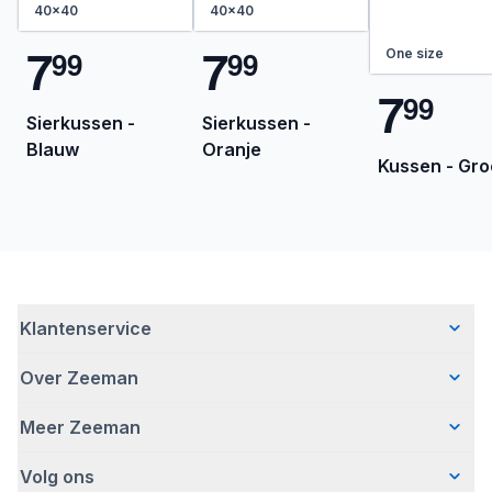
40x40
40x40
7
7
9
9
9
9
One size
7
9
9
Sierkussen -
Sierkussen -
Blauw
Oranje
Kussen - Gr
Klantenservice
Over Zeeman
Veelgestelde vragen
Contact
Meer Zeeman
Wie wij zijn
Bezorgen
Ons verhaal
Betalen
Volg ons
Veiligheidswaarschuwing
Hoe wij verantwoord ondernemen
Retourneren