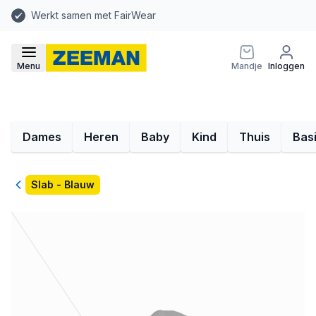
Werkt samen met FairWear
Menu
Mandje
Inloggen
Dames
Heren
Baby
Kind
Thuis
Bas
Terug
Slab - Blauw