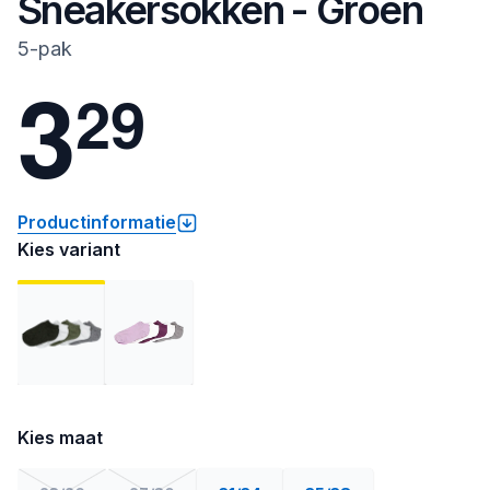
Sneakersokken - Groen
5-pak
3
2
9
Productinformatie
Kies variant
Kies maat