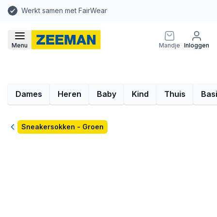
Werkt samen met FairWear
Menu
Mandje
Inloggen
Dames
Heren
Baby
Kind
Thuis
Bas
Terug
Sneakersokken - Groen