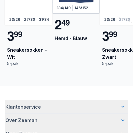
134/140
146/152
2
4
9
23/26
27/30
31/34
35/38
23/26
27/30
3
3
9
9
9
9
Hemd - Blauw
Sneakersokken -
Sneakersokk
Wit
Zwart
5-pak
5-pak
Klantenservice
Over Zeeman
Veelgestelde vragen
Contact