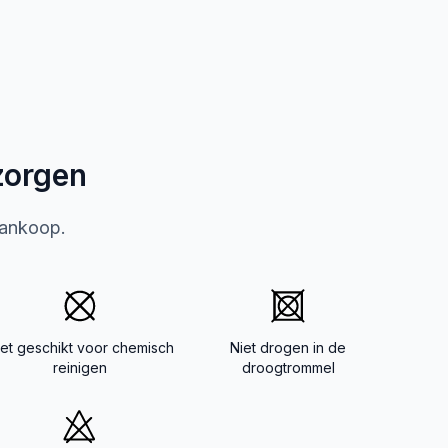
zorgen
aankoop.
iet geschikt voor chemisch
Niet drogen in de
reinigen
droogtrommel