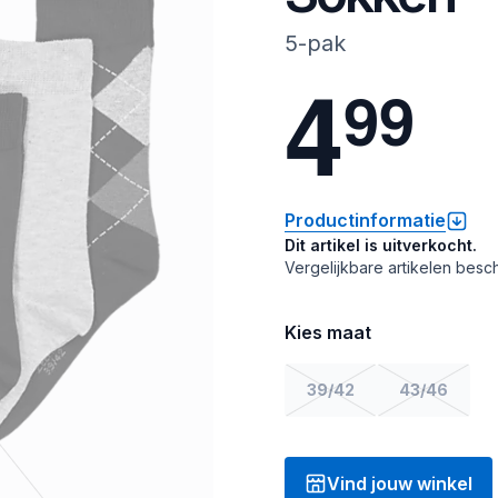
5-pak
4
9
9
Productinformatie
Dit artikel is uitverkocht.
Vergelijkbare artikelen besch
Kies maat
39/42
43/46
Vind jouw winkel