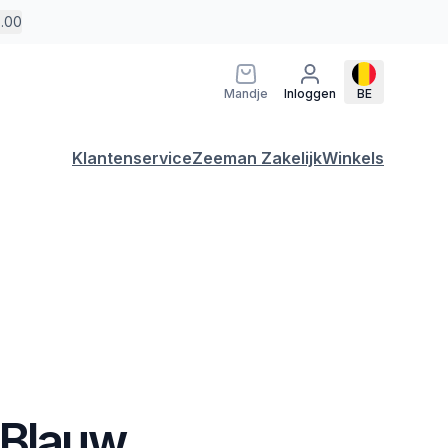
5.00
Mandje
Inloggen
BE
Klantenservice
Zeeman Zakelijk
Winkels
 Blauw