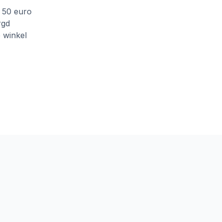
f 50 euro
rgd
e winkel