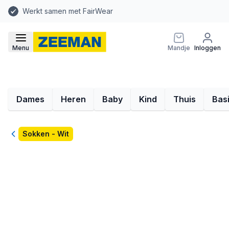
Werkt samen met FairWear
Menu
Mandje
Inloggen
Dames
Heren
Baby
Kind
Thuis
Bas
Terug
Sokken - Wit