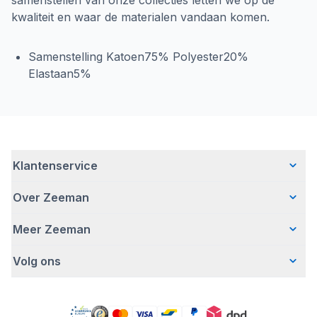
samenstellen van onze collecties letten we op de
kwaliteit en waar de materialen vandaan komen.
Samenstelling Katoen75% Polyester20%
Elastaan5%
Klantenservice
Over Zeeman
Veelgestelde vragen
Contact
Meer Zeeman
Wie wij zijn
Bezorgen
Ons verhaal
Betalen
Volg ons
Veiligheidswaarschuwing
Hoe wij verantwoord ondernemen
Retourneren
Pers
Werken bij Zeeman
Garantie
Facebook
Gratis romperactie
Zeeman Corporate
Account
Pinterest
Onze campagnes