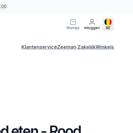
5.00
Mandje
Inloggen
BE
Klantenservice
Zeeman Zakelijk
Winkels
d eten - Rood