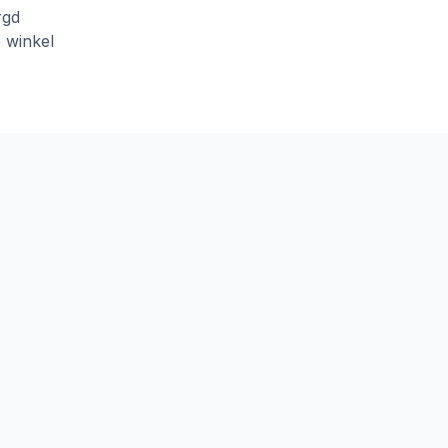
rgd
e winkel