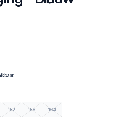
ikbaar.
152
158
164