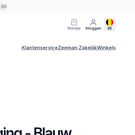
5.00
Mandje
Inloggen
BE
Klantenservice
Zeeman Zakelijk
Winkels
ging - Blauw