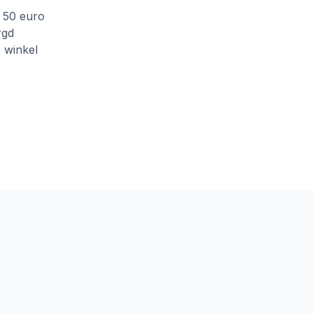
f 50 euro
rgd
e winkel