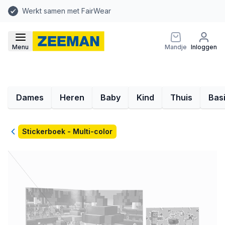
Werkt samen met FairWear
Menu
Mandje
Inloggen
Dames
Heren
Baby
Kind
Thuis
Bas
Terug
Stickerboek - Multi-color