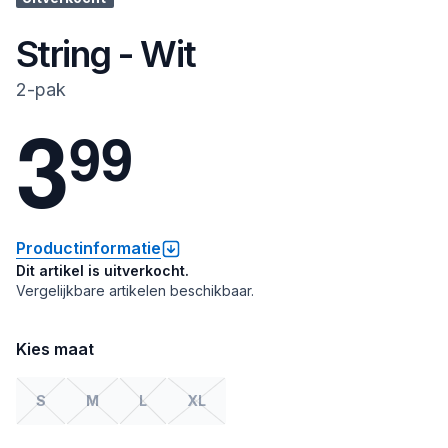
String - Wit
2-pak
3
9
9
Productinformatie
Dit artikel is uitverkocht.
Vergelijkbare artikelen beschikbaar.
Kies maat
S
M
L
XL