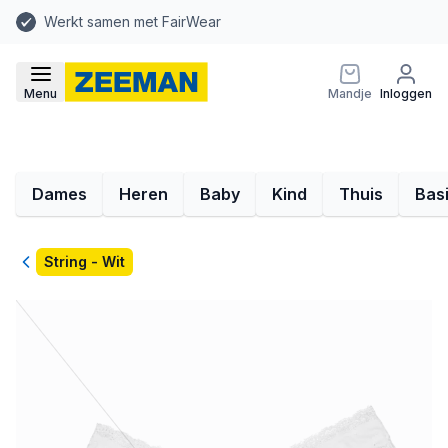
Werkt samen met FairWear
Menu
Mandje
Inloggen
Dames
Heren
Baby
Kind
Thuis
Bas
Terug
String - Wit