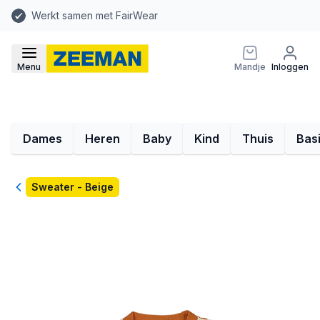
Werkt samen met FairWear
Menu
Mandje
Inloggen
Dames
Heren
Baby
Kind
Thuis
Bas
Terug
Sweater - Beige