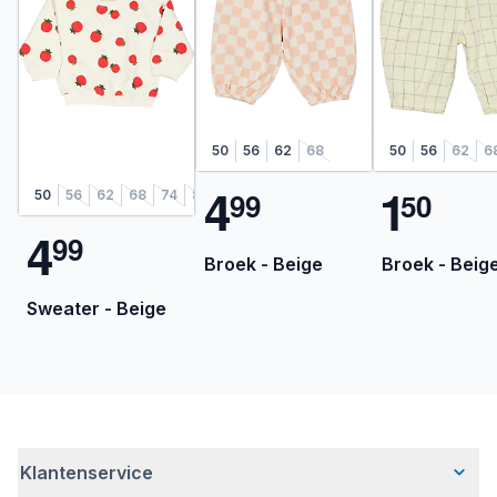
50
56
62
68
50
56
62
6
4
1
9
9
5
0
50
56
62
68
74
80
86
4
9
9
Broek - Beige
Broek - Beig
Sweater - Beige
Klantenservice