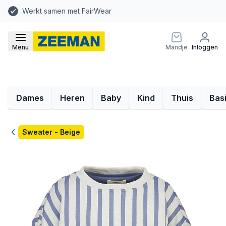
Werkt samen met FairWear
Menu
Mandje
Inloggen
Dames
Heren
Baby
Kind
Thuis
Bas
Terug
Sweater - Beige