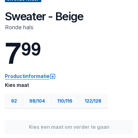
Sweater - Beige
Ronde hals
7
9
9
Productinformatie
Kies maat
92
98/104
110/116
122/128
Kies een maat om verder te gaan