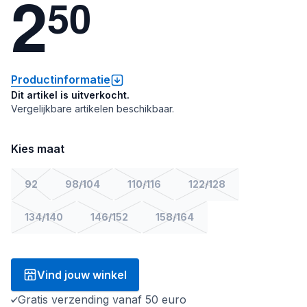
2
5
0
Productinformatie
Dit artikel is uitverkocht.
Vergelijkbare artikelen beschikbaar.
Kies maat
92
98/104
110/116
122/128
134/140
146/152
158/164
Vind jouw winkel
Gratis verzending vanaf 50 euro