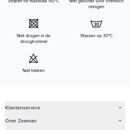
Strijken tot maximaal 150°C
Niet geschikt voor chemisch
reinigen
Niet drogen in de
Wassen op 30°C
droogtrommel
Niet bleken
Klantenservice
Over Zeeman
Veelgestelde vragen
Contact