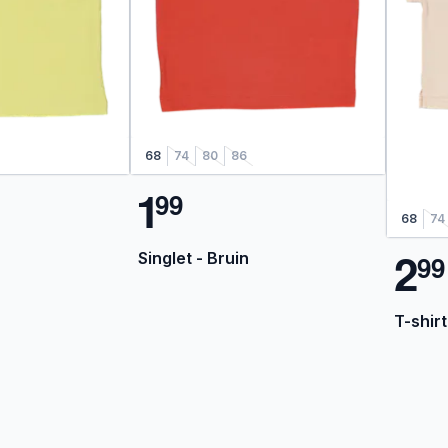
68
74
80
86
1
9
9
68
74
2
Singlet - Bruin
9
9
T-shirt