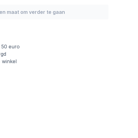
een maat om verder te gaan
f 50 euro
rgd
e winkel