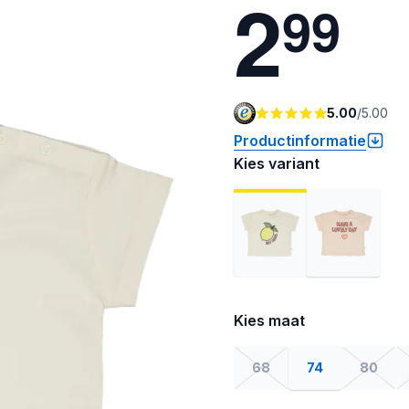
2
9
9
5.00
/
5.00
Productinformatie
Kies variant
Kies maat
68
74
80