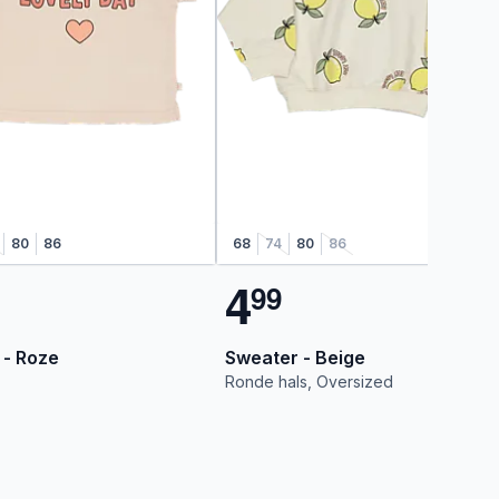
80
86
68
74
80
86
4
9
9
 - Roze
Sweater - Beige
Ronde hals, Oversized