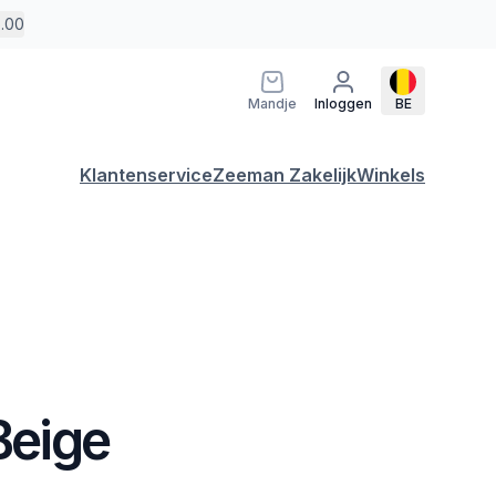
5.00
Mandje
Inloggen
BE
Klantenservice
Zeeman Zakelijk
Winkels
 Beige