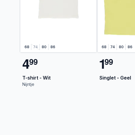
68
74
80
86
68
74
80
86
4
1
9
9
9
9
T-shirt - Wit
Singlet - Geel
Nijntje