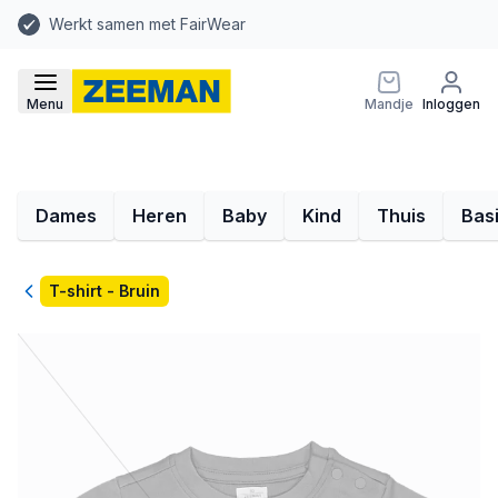
Werkt samen met FairWear
Menu
Mandje
Inloggen
Dames
Heren
Baby
Kind
Thuis
Bas
Terug
T-shirt - Bruin