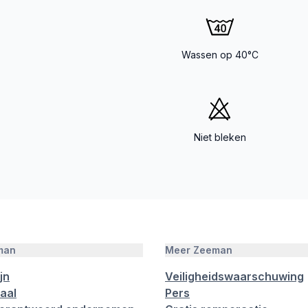
Wassen op 40°C
Niet bleken
man
Meer Zeeman
jn
Veiligheidswaarschuwing
aal
Pers