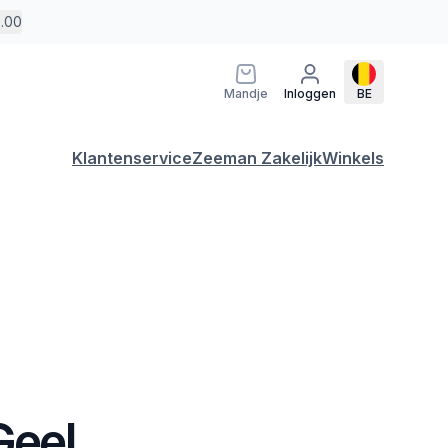
5.00
Mandje
Inloggen
BE
Klantenservice
Zeeman Zakelijk
Winkels
Geel