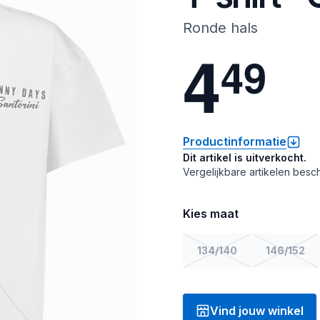
Ronde hals
4
4
9
Productinformatie
Dit artikel is uitverkocht.
Vergelijkbare artikelen besch
Kies maat
134/140
146/152
Vind jouw winkel