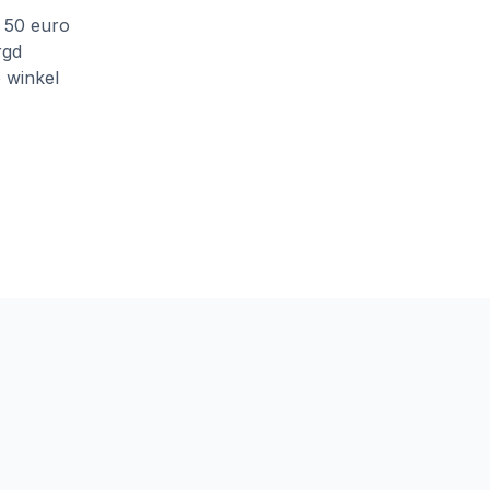
f 50 euro
rgd
e winkel