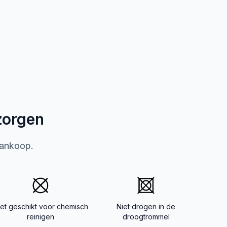
zorgen
aankoop.
iet geschikt voor chemisch
Niet drogen in de
reinigen
droogtrommel