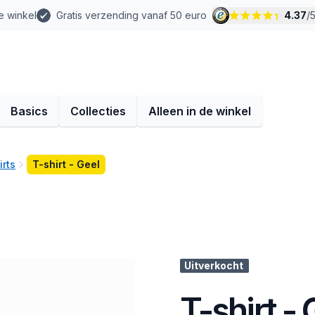
e winkel
Gratis verzending vanaf 50 euro
4.37
/
Basics
Collecties
Alleen in de winkel
irts
T-shirt - Geel
Uitverkocht
T-shirt - 