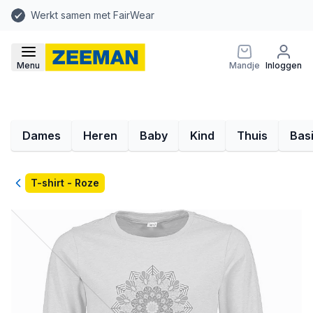
Werkt samen met FairWear
Menu
Mandje
Inloggen
Dames
Heren
Baby
Kind
Thuis
Bas
Terug
T-shirt - Roze