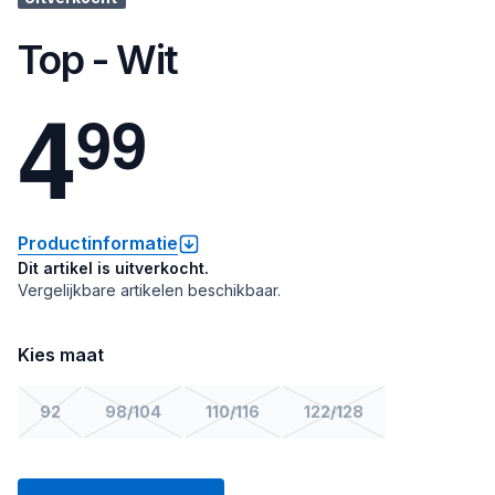
Top - Wit
4
9
9
Productinformatie
Dit artikel is uitverkocht.
Vergelijkbare artikelen beschikbaar.
Kies maat
92
98/104
110/116
122/128