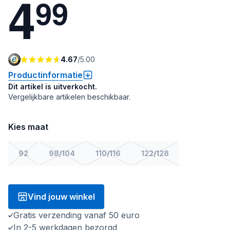
4
9
9
4.67
/
5.00
Productinformatie
Dit artikel is uitverkocht.
Vergelijkbare artikelen beschikbaar.
Kies maat
92
98/104
110/116
122/128
Vind jouw winkel
Gratis verzending vanaf 50 euro
In 2-5 werkdagen bezorgd