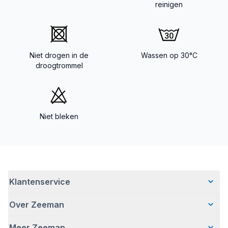
reinigen
Niet drogen in de
Wassen op 30°C
droogtrommel
Niet bleken
Klantenservice
Over Zeeman
Veelgestelde vragen
Contact
Meer Zeeman