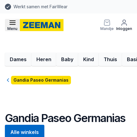
Werkt samen met FairWear
Menu
Mandje
Inloggen
Dames
Heren
Baby
Kind
Thuis
Bas
Terug
Gandia Paseo Germanias
Gandia Paseo Germanias
Alle winkels