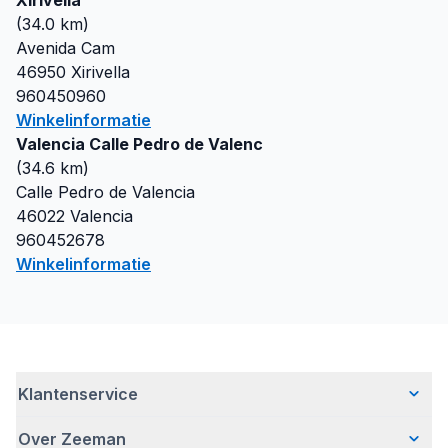
Xirivella
(
34.0
km)
Avenida Cam
46950
Xirivella
960450960
Winkelinformatie
Valencia Calle Pedro de Valenc
(
34.6
km)
Calle Pedro de Valencia
46022
Valencia
960452678
Winkelinformatie
Klantenservice
Over Zeeman
Veelgestelde vragen