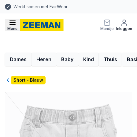
Werkt samen met FairWear
Menu
Mandje
Inloggen
Dames
Heren
Baby
Kind
Thuis
Bas
Terug
Short - Blauw