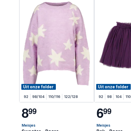
Uit onze folder
Uit onze folder
92
98/104
110/116
122/128
92
98
104
110
8
6
9
9
9
9
Meisjes
Meisjes