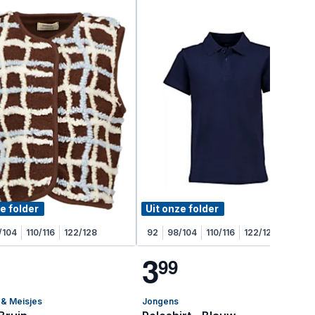
e folder
Uit onze folder
/104
110/116
122/128
92
98/104
110/116
122/128
3
9
9
& Meisjes
Jongens