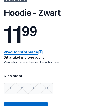
Hoodie - Zwart
1
1
9
9
Productinformatie
Dit artikel is uitverkocht.
Vergelijkbare artikelen beschikbaar.
Kies maat
S
M
L
XL