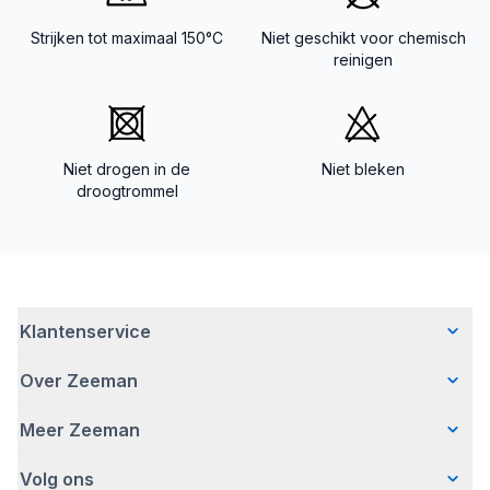
Strijken tot maximaal 150°C
Niet geschikt voor chemisch
reinigen
Niet drogen in de
Niet bleken
droogtrommel
Klantenservice
Over Zeeman
Veelgestelde vragen
Contact
Meer Zeeman
Wie wij zijn
Bezorgen
Ons verhaal
Betalen
Volg ons
Veiligheidswaarschuwing
Hoe wij verantwoord ondernemen