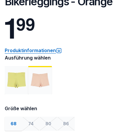
Bikerleggings - Orange
1
9
9
Produktinformationen
Ausführung wählen
Größe wählen
68
74
80
86