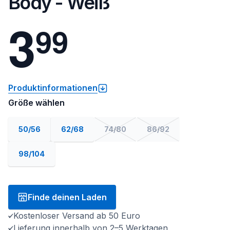
Body - Weiß
3
9
9
Produktinformationen
Größe wählen
50/56
62/68
74/80
86/92
98/104
Finde deinen Laden
Kostenloser Versand ab 50 Euro
Lieferung innerhalb von 2–5 Werktagen