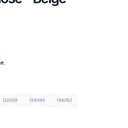
ft.
122/128
134/140
146/152