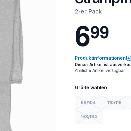
2-er Pack
6
9
9
Produktinformationen
Dieser Artikel ist ausverkau
Ähnliche Artikel verfügbar
Größe wählen
98/104
110/116
158/164