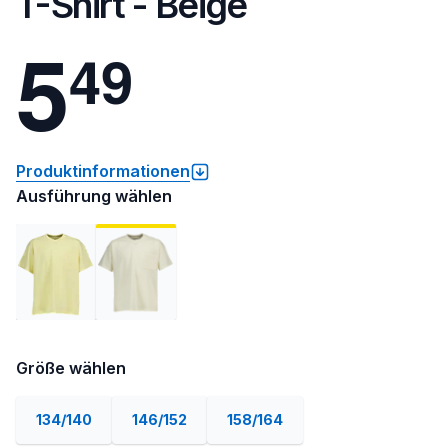
T-Shirt - Beige
5
4
9
Produktinformationen
Ausführung wählen
Größe wählen
134/140
146/152
158/164