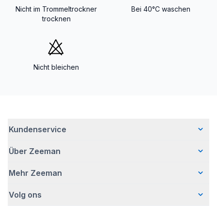
Nicht im Trommeltrockner
Bei 40°C waschen
trocknen
Nicht bleichen
Kundenservice
Über Zeeman
Häufig gestellte Fragen
Kontakt
Mehr Zeeman
Wer wir sind
Lieferung
Unsere Geschichte
Retouren
Volg ons
Presse
Verantwortungsvoll Geschäfte machen
Garantie
Sicherheitshinweis
Bei Zeeman arbeiten
Zeeman-Filialen