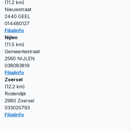
(
11.2
km)
Nieuwstraat
2440
GEEL
014480127
Filialinfo
Nijlen
(
11.5
km)
Gemeentestraat
2560
NIJLEN
038083819
Filialinfo
Zoersel
(
12.2
km)
Rodendijk
2980
Zoersel
033020793
Filialinfo