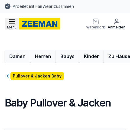
Arbeitet mit FairWear zusammen
Menü
Warenkorb
Anmelden
Damen
Herren
Babys
Kinder
Zu Haus
Zurück
Pullover & Jacken Baby
Baby Pullover & Jacken