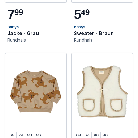
7
5
9
9
4
9
Babys
Babys
Jacke - Grau
Sweater - Braun
Rundhals
Rundhals
68
74
80
86
68
74
80
86