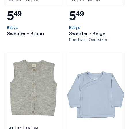
5
5
4
9
4
9
Babys
Babys
Sweater - Braun
Sweater - Beige
Rundhals, Oversized
68
74
80
86