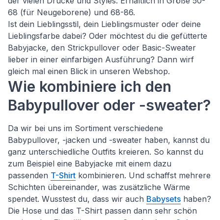
der vielen Drucke und Styles. Erhältlich in Größe 50-
68 (für Neugeborene) und 68-86.
Ist dein Lieblingsstil, dein Lieblingsmuster oder deine
Lieblingsfarbe dabei? Oder möchtest du die gefütterte
Babyjacke, den Strickpullover oder Basic-Sweater
lieber in einer einfarbigen Ausführung? Dann wirf
gleich mal einen Blick in unseren Webshop.
Wie kombiniere ich den
Babypullover oder -sweater?
Da wir bei uns im Sortiment verschiedene
Babypullover, -jacken und -sweater haben, kannst du
ganz unterschiedliche Outfits kreieren. So kannst du
zum Beispiel eine Babyjacke mit einem dazu
passenden
T-Shirt
kombinieren. Und schaffst mehrere
Schichten übereinander, was zusätzliche Wärme
spendet. Wusstest du, dass wir auch
Babysets
haben?
Die Hose und das T-Shirt passen dann sehr schön