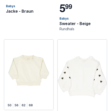
5
9
9
Babys
Jacke - Braun
Babys
Sweater - Beige
Rundhals
50
56
62
68