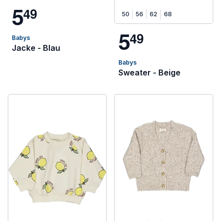
5
4
9
50
56
62
68
5
4
9
Babys
Jacke - Blau
Babys
Sweater - Beige