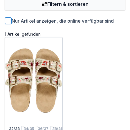
Filtern & sortieren
Nur Artikel anzeigen, die online verfügbar sind
1 Artikel
gefunden
32/33
34/35
36/37
38/39
40/41