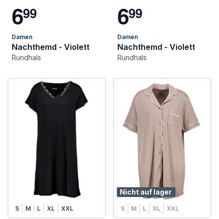
6
6
9
9
9
9
Damen
Damen
Nachthemd - Violett
Nachthemd - Violett
Rundhals
Rundhals
Nicht auf lager
S
M
L
XL
XXL
S
M
L
XL
XXL