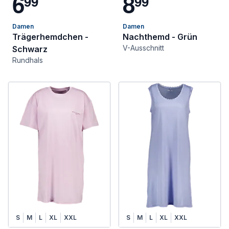
6
8
9
9
9
9
Damen
Damen
Trägerhemdchen -
Nachthemd - Grün
V-Ausschnitt
Schwarz
Rundhals
S
M
L
XL
XXL
S
M
L
XL
XXL