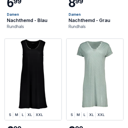
6
8
9
9
9
9
Damen
Damen
Nachthemd - Blau
Nachthemd - Grau
Rundhals
Rundhals
S
M
L
XL
XXL
S
M
L
XL
XXL