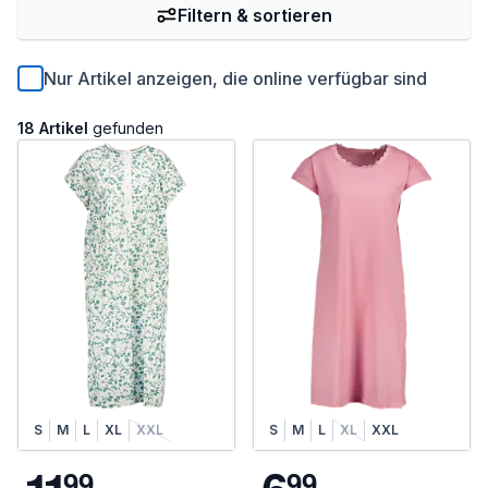
Filtern & sortieren
Nur Artikel anzeigen, die online verfügbar sind
18 Artikel
gefunden
S
M
L
XL
XXL
S
M
L
XL
XXL
9
9
9
9