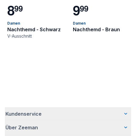
8
9
9
9
9
9
Damen
Damen
Nachthemd - Schwarz
Nachthemd - Braun
V-Ausschnitt
Kundenservice
Über Zeeman
Häufig gestellte Fragen