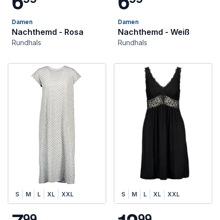
6
6
Damen
Damen
Nachthemd - Rosa
Nachthemd - Weiß
Rundhals
Rundhals
S
M
L
XL
XXL
S
M
L
XL
XXL
9
9
9
9