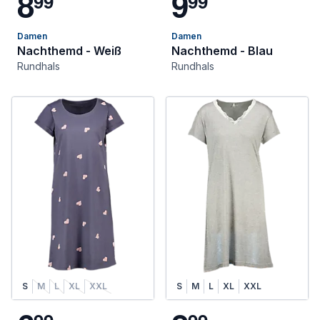
8
9
9
9
9
9
Damen
Damen
Nachthemd - Weiß
Nachthemd - Blau
Rundhals
Rundhals
S
M
L
XL
XXL
S
M
L
XL
XXL