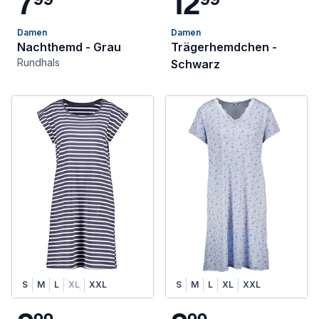
7
1
2
Damen
Damen
Nachthemd - Grau
Trägerhemdchen -
Rundhals
Schwarz
S
M
L
XL
XXL
S
M
L
XL
XXL