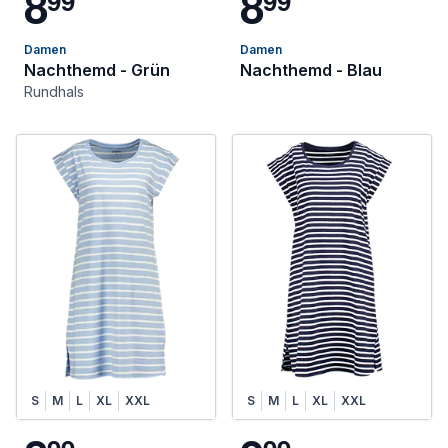
8
8
9
9
9
9
Damen
Damen
Nachthemd - Grün
Nachthemd - Blau
Rundhals
S
M
L
XL
XXL
S
M
L
XL
XXL