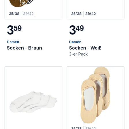
35/38
39/42
35/38
39/42
3
3
5
9
4
9
Damen
Damen
Socken - Braun
Socken - Weiß
3-er Pack
35/38
39/42