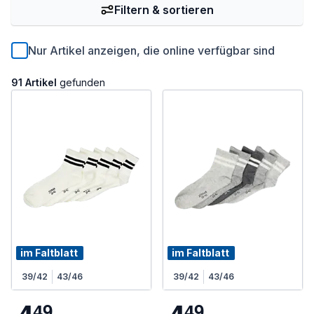
Filtern & sortieren
Nur Artikel anzeigen, die online verfügbar sind
91 Artikel
gefunden
im Faltblatt
im Faltblatt
39/42
43/46
39/42
43/46
4
9
4
9