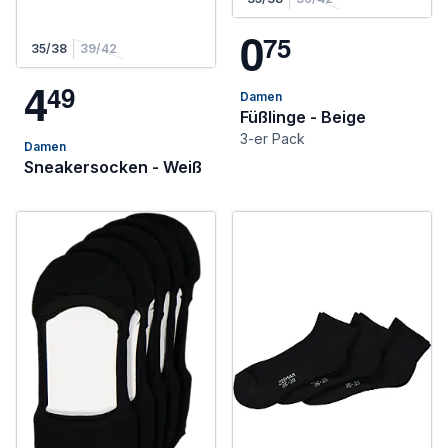
0
7
5
35/38
39/42
4
4
9
Damen
Füßlinge - Beige
3-er Pack
Damen
Sneakersocken - Weiß