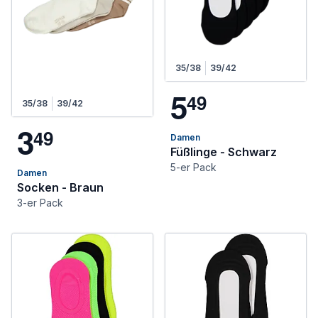
35/38
39/42
5
4
9
35/38
39/42
3
4
9
Damen
Füßlinge - Schwarz
5-er Pack
Damen
Socken - Braun
3-er Pack