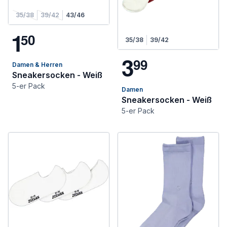
35/38
39/42
43/46
1
5
0
35/38
39/42
3
9
9
Damen & Herren
Sneakersocken - Weiß
5-er Pack
Damen
Sneakersocken - Weiß
5-er Pack