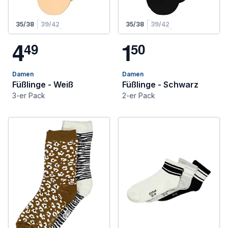
35/38
39/42
35/38
39/42
4
1
4
9
5
0
Damen
Damen
Füßlinge - Weiß
Füßlinge - Schwarz
3-er Pack
2-er Pack