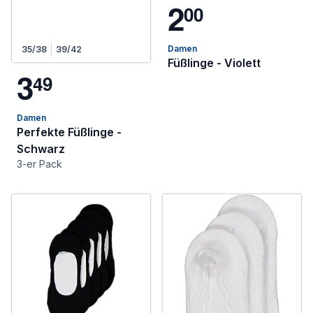
2
0
0
Damen
35/38
39/42
Füßlinge - Violett
3
4
9
Damen
Perfekte Füßlinge -
Schwarz
3-er Pack