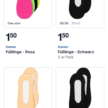
One size
35/38
39/42
1
1
5
0
5
0
Damen
Damen
Füßlinge - Rosa
Füßlinge - Schwarz
2-er Pack