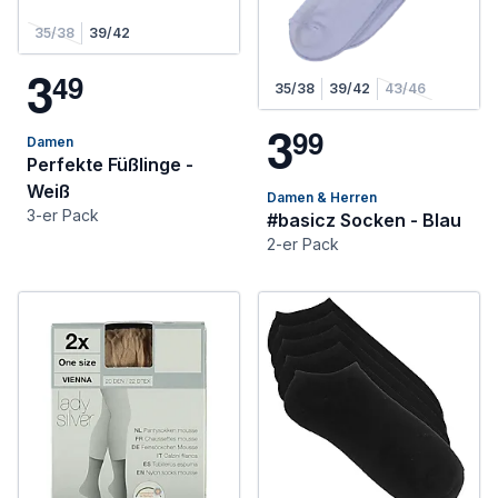
35/38
39/42
3
4
9
35/38
39/42
43/46
3
9
9
Damen
Perfekte Füßlinge -
Weiß
Damen & Herren
3-er Pack
#basicz Socken - Blau
2-er Pack