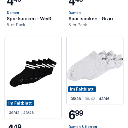
4
4
Damen
Damen
Sportsocken - Weiß
Sportsocken - Grau
5-er Pack
5-er Pack
im Faltblatt
35/38
39/42
43/46
im Faltblatt
6
9
9
39/42
43/46
4
9
Damen & Herren