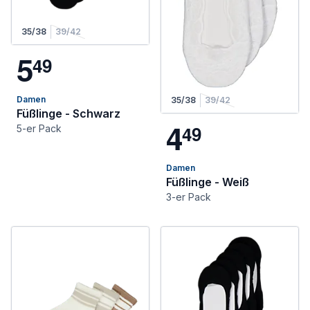
35/38
39/42
5
4
9
Damen
35/38
39/42
Füßlinge - Schwarz
4
4
9
5-er Pack
Damen
Füßlinge - Weiß
3-er Pack