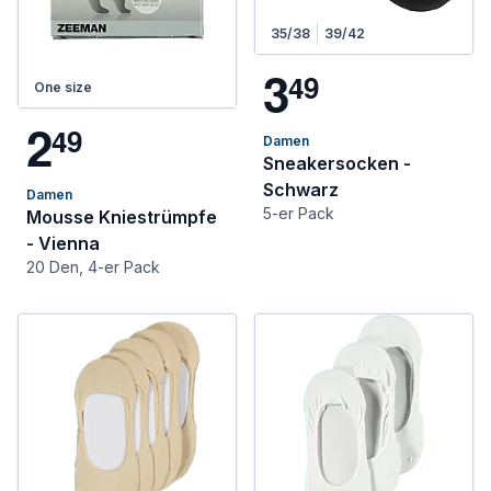
35/38
39/42
3
4
9
One size
2
4
9
Damen
Sneakersocken -
Schwarz
Damen
5-er Pack
Mousse Kniestrümpfe
- Vienna
20 Den, 4-er Pack