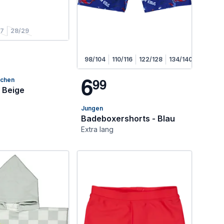
27
28/29
98/104
110/116
122/128
134/140
6
9
9
dchen
 Beige
Jungen
Badeboxershorts - Blau
Extra lang