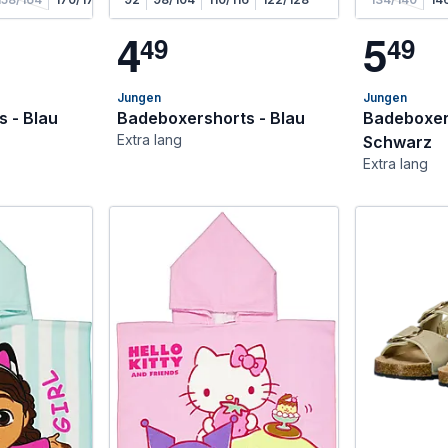
4
5
4
9
4
9
Jungen
Jungen
 - Blau
Badeboxershorts - Blau
Badeboxer
Extra lang
Schwarz
Extra lang