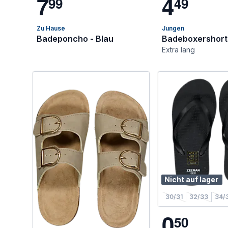
7
4
9
9
4
9
Zu Hause
Jungen
Badeponcho - Blau
Badeboxershort
Extra lang
Nicht auf lager
30/31
32/33
34/
0
5
0