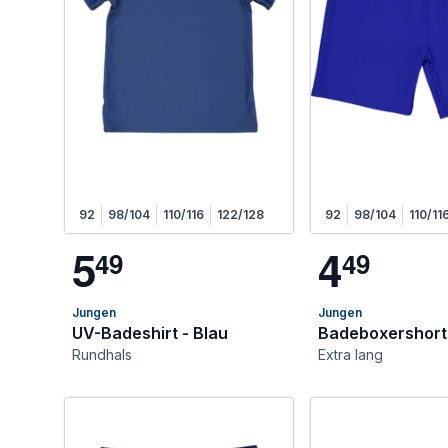
92
98/104
110/116
122/128
92
98/104
110/11
5
4
4
9
4
9
Jungen
Jungen
UV-Badeshirt - Blau
Badeboxershorts
Rundhals
Extra lang