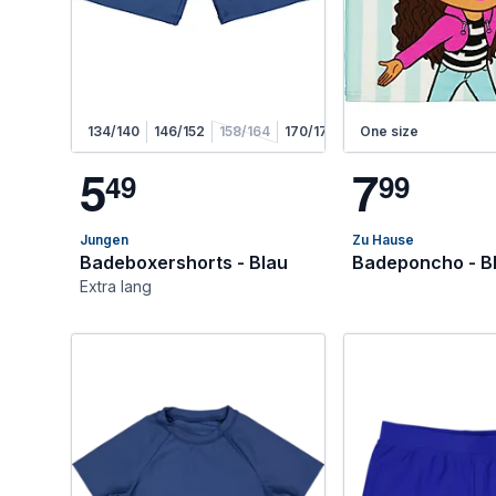
134/140
146/152
158/164
170/176
One size
5
7
4
9
9
9
Jungen
Zu Hause
Badeboxershorts - Blau
Badeponcho - B
Extra lang