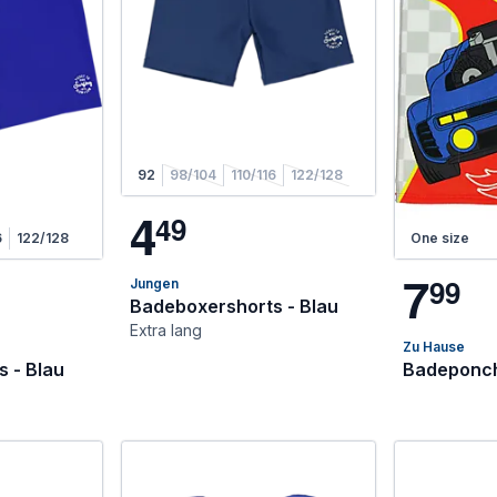
92
98/104
110/116
122/128
4
4
9
6
122/128
One size
7
9
9
Jungen
Badeboxershorts - Blau
Extra lang
Zu Hause
 - Blau
Badeponch