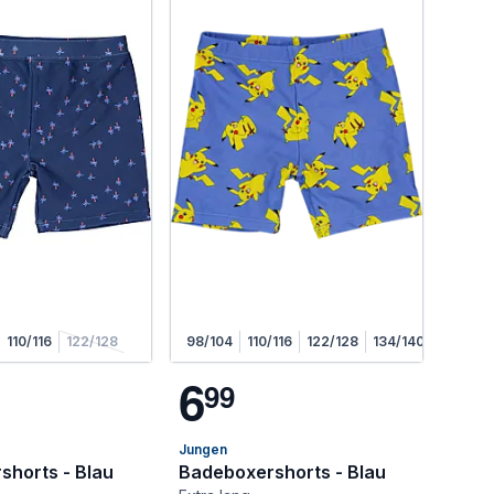
110/116
122/128
98/104
110/116
122/128
134/140
6
9
9
Jungen
shorts - Blau
Badeboxershorts - Blau