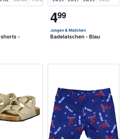
4
9
9
Jungen & Mädchen
shorts -
Badelatschen - Blau