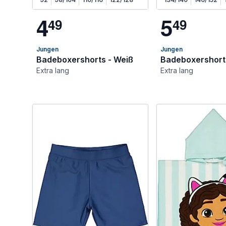
4
5
4
9
4
9
Jungen
Jungen
Badeboxershorts - Weiß
Badeboxershorts
Extra lang
Extra lang