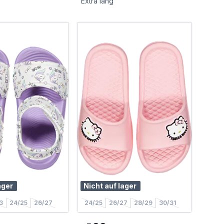
Extra lang
ager
Nicht auf lager
3
24/25
26/27
24/25
26/27
28/29
30/31