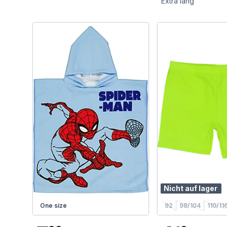
Extra lang
Nicht auf lager
One size
92
98/104
110/11