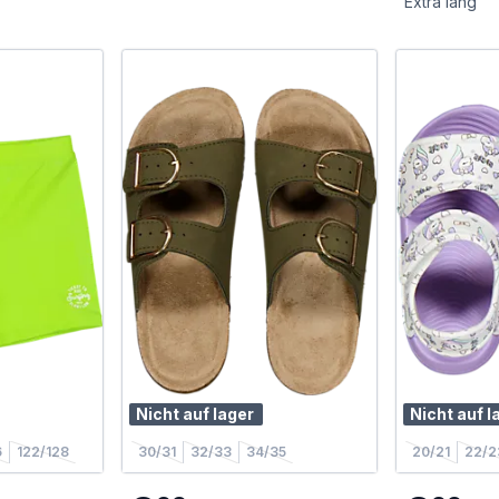
Extra lang
Nicht auf lager
Nicht auf l
6
122/128
30/31
32/33
34/35
20/21
22/2