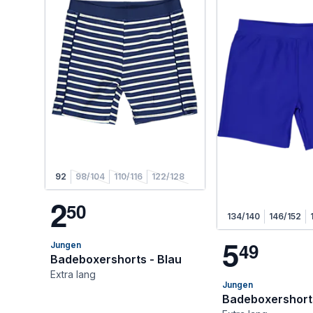
92
98/104
110/116
122/128
2
5
0
134/140
146/152
5
4
9
Jungen
Badeboxershorts - Blau
Extra lang
Jungen
Badeboxershorts