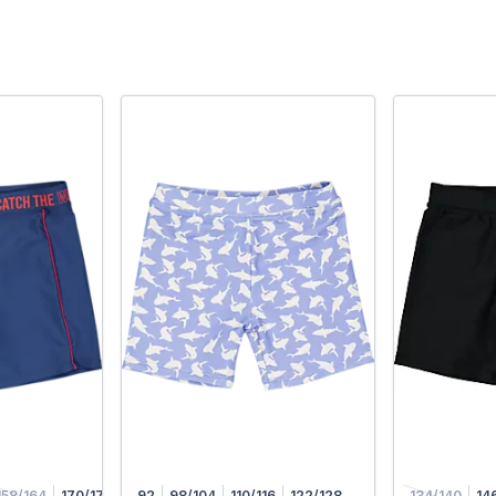
158/164
170/176
92
98/104
110/116
122/128
134/140
14