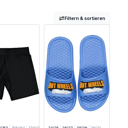
Filtern & sortieren
6/152
158/164
170/176
24/25
26/27
28/29
30/31