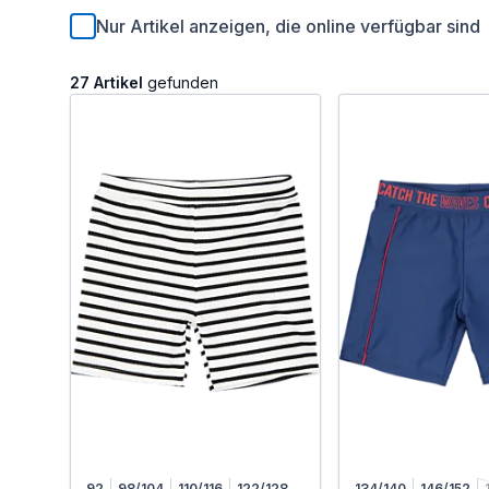
Nur Artikel anzeigen, die online verfügbar sind
27 Artikel
gefunden
92
98/104
110/116
122/128
134/140
146/152