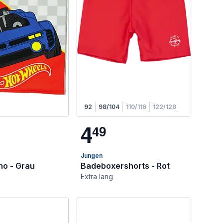
92
98/104
110/116
122/128
4
4
9
Jungen
o - Grau
Badeboxershorts - Rot
Extra lang