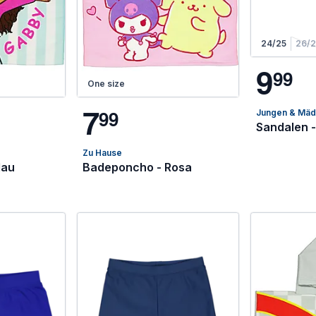
24/25
26/
9
9
9
One size
7
9
9
Jungen & Mä
Sandalen -
Zu Hause
lau
Badeponcho - Rosa