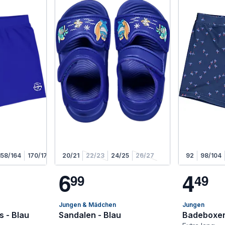
158/164
170/176
20/21
22/23
24/25
26/27
92
98/104
6
4
9
9
4
9
Jungen & Mädchen
Jungen
 - Blau
Sandalen - Blau
Badeboxer