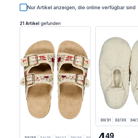
Nur Artikel anzeigen, die online verfügbar sind
21 Artikel
gefunden
30/31
32/33
34/
4
4
9
32/33
34/35
36/37
38/39
40/41