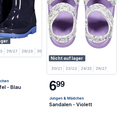
ager
25
26/27
28/29
30/31
Nicht auf lager
20/21
22/23
24/25
26/27
6
9
9
dchen
el - Blau
Jungen & Mädchen
Sandalen - Violett