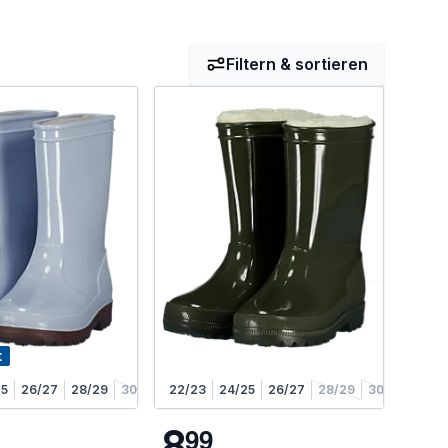
Filtern & sortieren
t
25
26/27
28/29
30/31
22/23
24/25
26/27
28/29
30/31
8
9
9