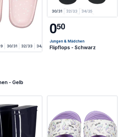
30/31
32/33
34/35
0
5
0
Jungen & Mädchen
29
30/31
32/33
34/35
Flipflops - Schwarz
en - Gelb