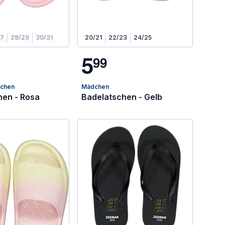
27
28/29
30/31
20/21
22/23
24/25
5
9
9
dchen
Mädchen
hen - Rosa
Badelatschen - Gelb