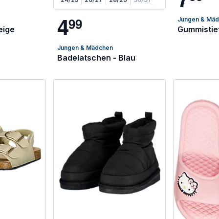
4
9
9
Jungen & Mä
eige
Gummistief
Jungen & Mädchen
Badelatschen - Blau