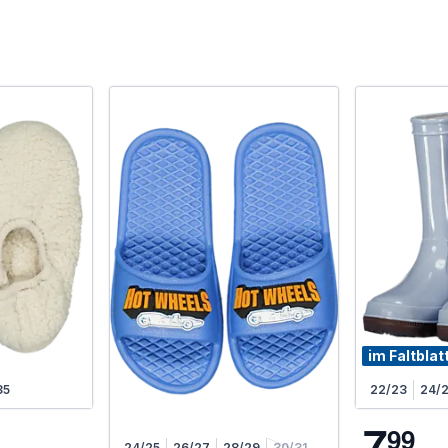
im Faltblat
35
22/23
24/
7
9
9
24/25
26/27
28/29
30/31