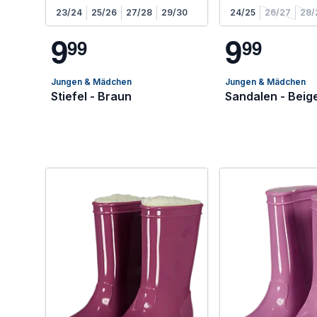
23/24
25/26
27/28
29/30
24/25
26/27
28/
9
9
9
9
9
9
Jungen & Mädchen
Jungen & Mädchen
Stiefel - Braun
Sandalen - Beig