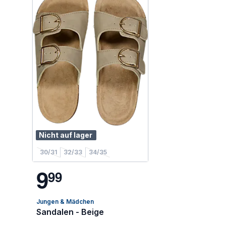
Nicht auf lager
30/31
32/33
34/35
9
9
9
Jungen & Mädchen
Sandalen - Beige