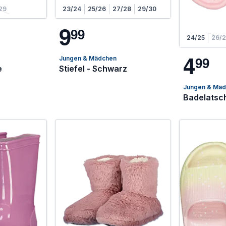
29
23/24
25/26
27/28
29/30
9
9
9
24/25
26/
4
9
9
Jungen & Mädchen
e
Stiefel - Schwarz
Jungen & Mä
Badelatsc