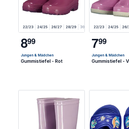
22/23
24/25
26/27
28/29
30/31
22/23
24/25
26/
8
7
9
9
9
9
Jungen & Mädchen
Jungen & Mädchen
Gummistiefel - Rot
Gummistiefel - V