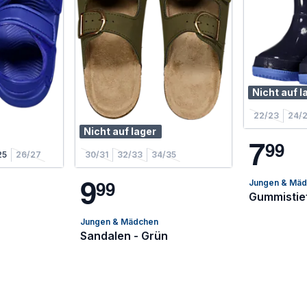
Nicht auf l
22/23
24/
Nicht auf lager
7
9
9
25
26/27
30/31
32/33
34/35
9
9
9
Jungen & Mä
Gummistief
Jungen & Mädchen
Sandalen - Grün