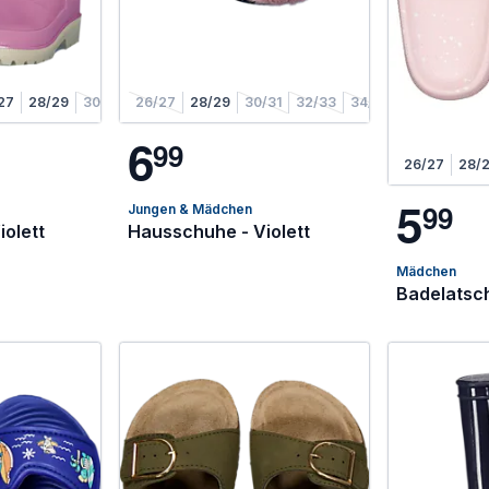
27
28/29
30/31
26/27
28/29
30/31
32/33
34/35
6
9
9
26/27
28/
5
9
9
Jungen & Mädchen
iolett
Hausschuhe - Violett
Mädchen
Badelatsch