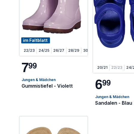
im Faltblatt
22/23
24/25
26/27
28/29
30/31
7
9
9
20/21
22/23
24/
6
9
9
Jungen & Mädchen
Gummistiefel - Violett
Jungen & Mädchen
Sandalen - Blau