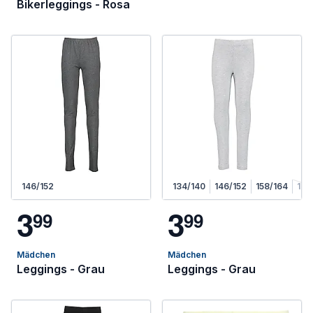
Bikerleggings - Rosa
146/152
134/140
146/152
158/164
170
3
3
9
9
9
9
Mädchen
Mädchen
Leggings - Grau
Leggings - Grau