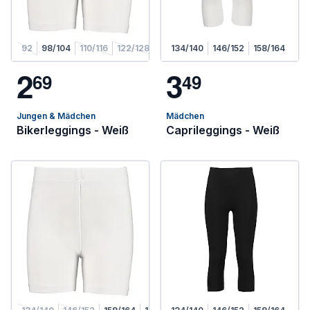
92
98/104
110/116
122/128
134/140
146/152
158/164
2
3
6
9
4
9
Jungen & Mädchen
Mädchen
Bikerleggings - Weiß
Caprileggings - Weiß