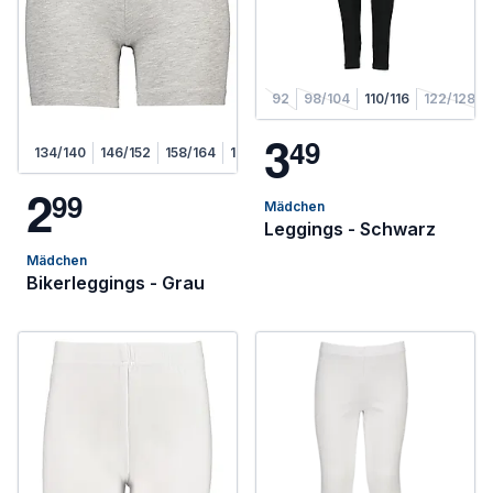
92
98/104
110/116
122/128
3
4
9
134/140
146/152
158/164
170/176
2
9
9
Mädchen
Leggings - Schwarz
Mädchen
Bikerleggings - Grau