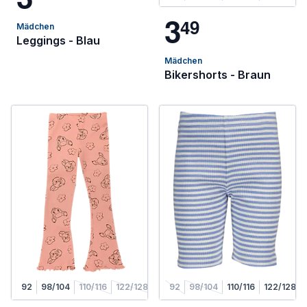
3
4
9
Mädchen
Leggings - Blau
Mädchen
Bikershorts - Braun
92
98/104
110/116
122/128
92
98/104
110/116
122/128