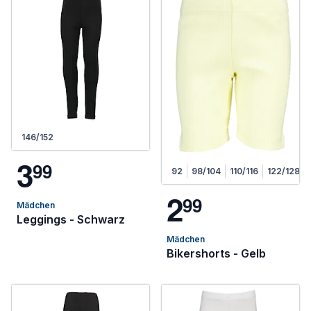
146/152
3
9
9
92
98/104
110/116
122/128
2
9
9
Mädchen
Leggings - Schwarz
Mädchen
Bikershorts - Gelb