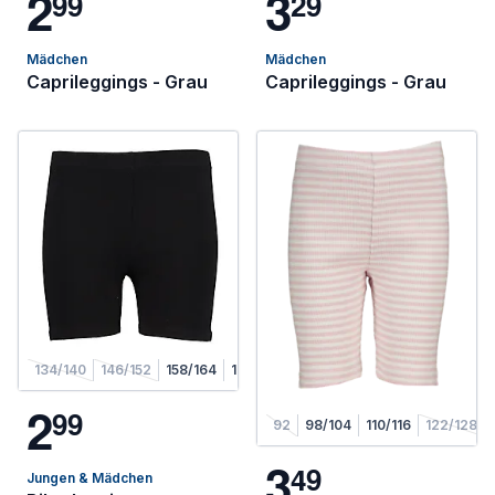
2
3
9
9
2
9
Mädchen
Mädchen
Caprileggings - Grau
Caprileggings - Grau
134/140
146/152
158/164
170/176
2
9
9
92
98/104
110/116
122/128
3
4
9
Jungen & Mädchen