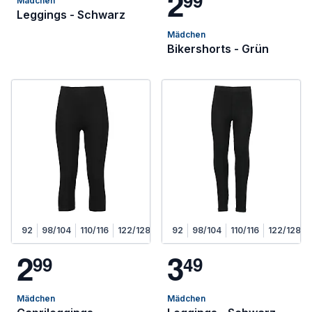
2
9
9
Mädchen
Leggings - Schwarz
Mädchen
Bikershorts - Grün
92
98/104
110/116
122/128
92
98/104
110/116
122/128
2
3
9
9
4
9
Mädchen
Mädchen