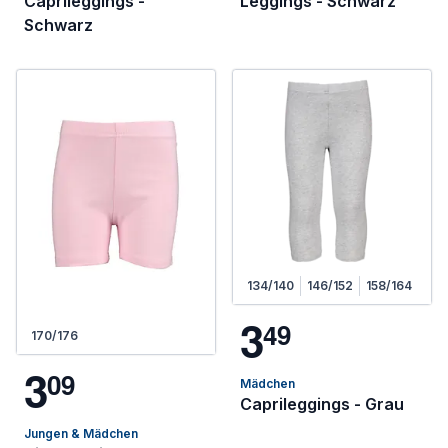
Caprileggings -
Leggings - Schwarz
Schwarz
134/140
146/152
158/164
3
4
9
170/176
3
0
9
Mädchen
Caprileggings - Grau
Jungen & Mädchen