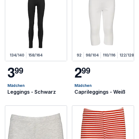
134/140
158/164
92
98/104
110/116
122/128
3
2
9
9
9
9
Mädchen
Mädchen
Leggings - Schwarz
Caprileggings - Weiß