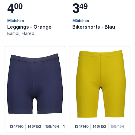
4
3
0
0
4
9
Mädchen
Mädchen
Leggings - Orange
Bikershorts - Blau
Bambi, Flared
134/140
146/152
158/164
170/176
134/140
146/152
158/164