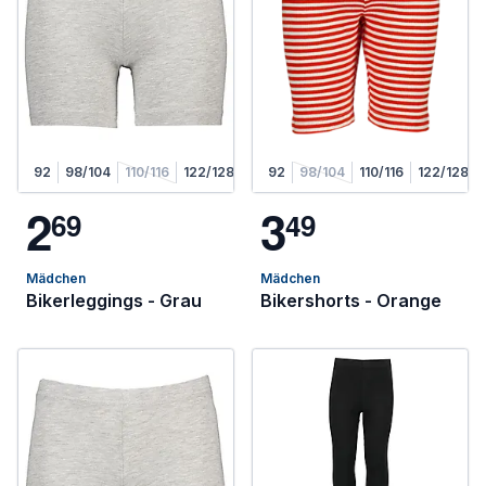
92
98/104
110/116
122/128
92
98/104
110/116
122/128
2
3
6
9
4
9
Mädchen
Mädchen
Bikerleggings - Grau
Bikershorts - Orange