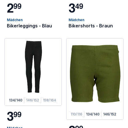
2
3
9
9
4
9
Mädchen
Mädchen
Bikerleggings - Blau
Bikershorts - Braun
134/140
146/152
158/164
3
9
9
110/116
134/140
146/152