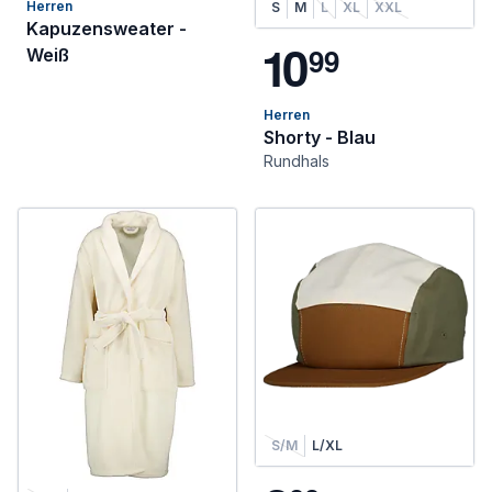
Herren
S
M
L
XL
XXL
Kapuzensweater -
1
0
9
9
Weiß
Herren
Shorty - Blau
Rundhals
S/M
L/XL