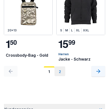
20x13
S
M
L
XL
XXL
1
1
5
5
0
9
9
Herren
Crossbody-Bag - Gold
Jacke - Schwarz
1
2