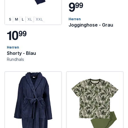
9
9
9
Herren
S
M
L
XL
XXL
Jogginghose - Grau
1
0
9
9
Herren
Shorty - Blau
Rundhals