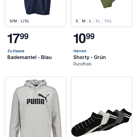
S/M
L/XL
S
M
L
XL
XXL
1
7
1
0
9
9
9
9
Zu Hause
Herren
Bademantel - Blau
Shorty - Grün
Rundhals