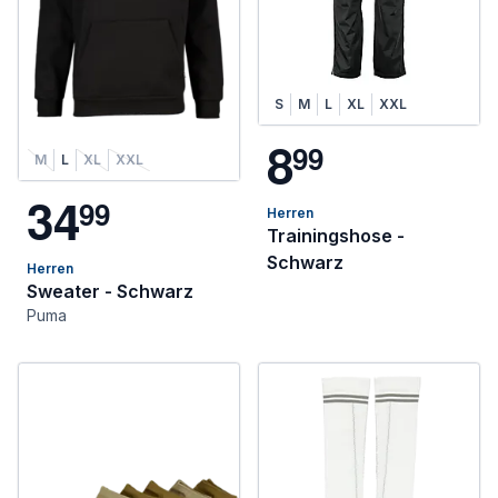
S
M
L
XL
XXL
8
9
9
M
L
XL
XXL
3
4
9
9
Herren
Trainingshose -
Schwarz
Herren
Sweater - Schwarz
Puma