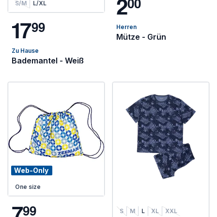
2
0
0
S/M
L/XL
1
7
9
9
Herren
Mütze - Grün
Zu Hause
Bademantel - Weiß
Web-Only
One size
7
9
9
S
M
L
XL
XXL