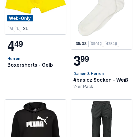
Web-Only
M
L
XL
4
4
9
35/38
39/42
43/46
3
9
9
Herren
Boxershorts - Gelb
Damen & Herren
#basicz Socken - Weiß
2-er Pack