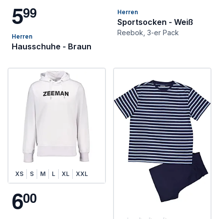
5
9
9
Herren
Sportsocken - Weiß
Reebok, 3-er Pack
Herren
Hausschuhe - Braun
XS
S
M
L
XL
XXL
6
0
0