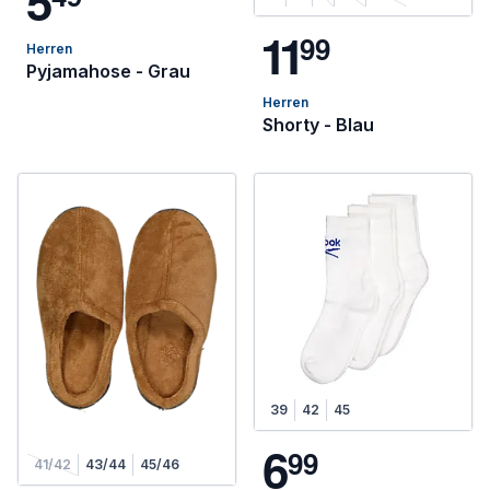
5
1
1
9
9
Herren
Pyjamahose - Grau
Herren
Shorty - Blau
39
42
45
6
9
9
41/42
43/44
45/46