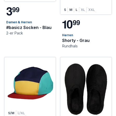
3
9
9
S
M
L
XL
XXL
1
0
9
9
Damen & Herren
#basicz Socken - Blau
2-er Pack
Herren
Shorty - Grau
Rundhals
S/M
L/XL