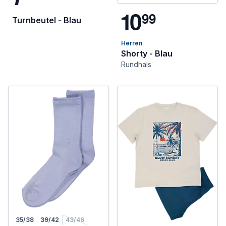
1
0
9
9
Turnbeutel - Blau
Herren
Shorty - Blau
Rundhals
35/38
39/42
43/46