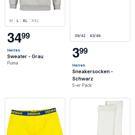
M
L
XL
XXL
3
4
9
9
39/42
43/46
3
9
9
Herren
Sweater - Grau
Puma
Herren
Sneakersocken -
Schwarz
5-er Pack