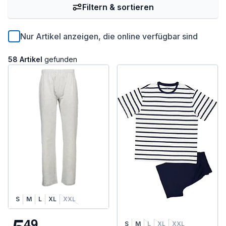
Filtern & sortieren
Nur Artikel anzeigen, die online verfügbar sind
58 Artikel
gefunden
S
M
L
XL
XXL
4
9
S
M
L
XL
XXL