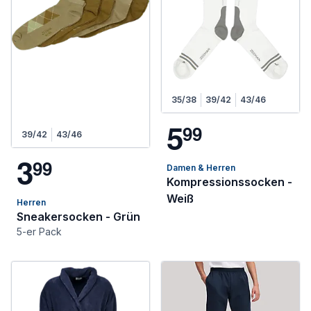
35/38
39/42
43/46
5
9
9
39/42
43/46
3
9
9
Damen & Herren
Kompressionssocken -
Weiß
Herren
Sneakersocken - Grün
5-er Pack