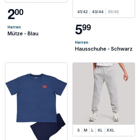
2
0
0
41/42
43/44
45/46
5
9
9
Herren
Mütze - Blau
Herren
Hausschuhe - Schwarz
S
M
L
XL
XXL