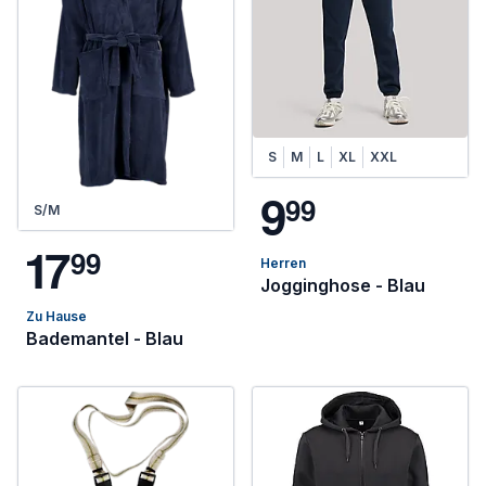
S
M
L
XL
XXL
9
9
9
S/M
1
7
9
9
Herren
Jogginghose - Blau
Zu Hause
Bademantel - Blau