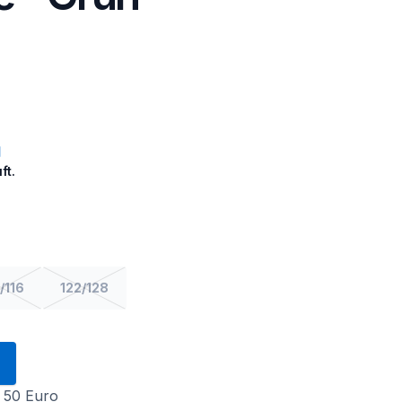
ft.
/116
122/128
 50 Euro