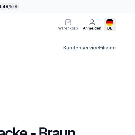
4.48
/
5.00
Warenkorb
Anmelden
DE
Kundenservice
Filialen
acke - Braun