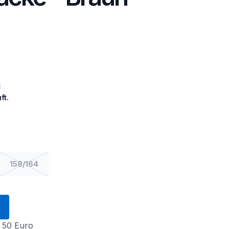
ft.
158/164
 50 Euro