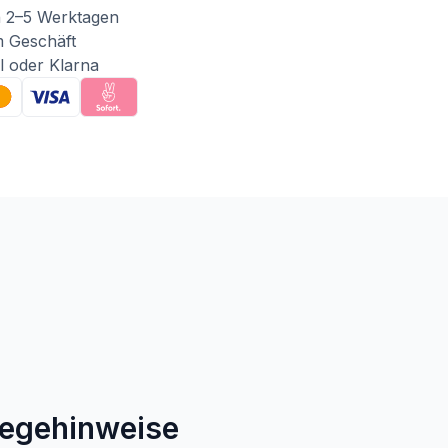
n 2–5 Werktagen
m Geschäft
l oder Klarna
legehinweise