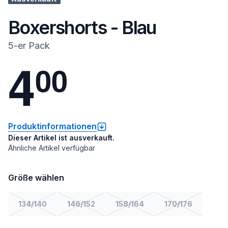
Boxershorts - Blau
5-er Pack
4
0
0
Produktinformationen
Dieser Artikel ist ausverkauft.
Ähnliche Artikel verfügbar
Größe wählen
134/140
146/152
158/164
170/176