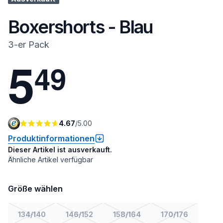
Boxershorts - Blau
3-er Pack
5
4
9
4.67
/
5.00
Produktinformationen
Dieser Artikel ist ausverkauft.
Ähnliche Artikel verfügbar
Größe wählen
134/140
146/152
158/164
170/176