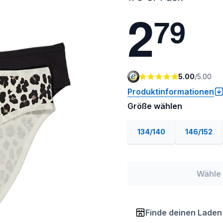
2
7
9
5.00
/
5.00
Produktinformationen
Größe wählen
134/140
146/152
Wähle 
Finde deinen Laden