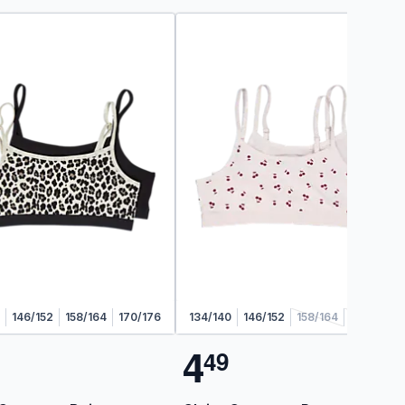
146/152
158/164
170/176
134/140
146/152
158/164
170/176
4
4
9