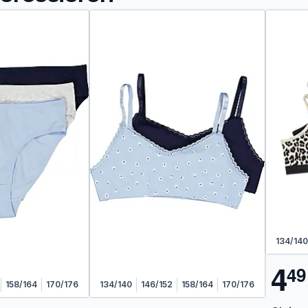
134/140
4
4
9
158/164
170/176
134/140
146/152
158/164
170/176