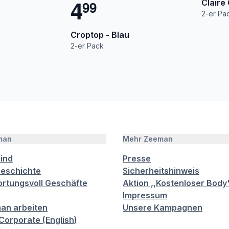
4
Claire
9
9
2-er Pa
Croptop - Blau
2-er Pack
man
Mehr Zeeman
sind
Presse
eschichte
Sicherheitshinweis
rtungsvoll Geschäfte
Aktion ,,Kostenloser Body
Impressum
an arbeiten
Unsere Kampagnen
orporate (English)