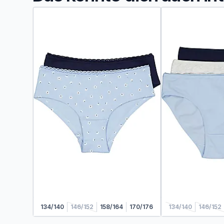
134/140
146/152
158/164
170/176
134/140
146/152