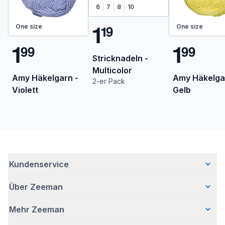
6
7
8
10
1
1
9
One size
One size
1
1
9
9
9
9
Stricknadeln -
Multicolor
Amy Häkelgarn -
Amy Häkelga
2-er Pack
Violett
Gelb
Kundenservice
Über Zeeman
Häufig gestellte Fragen
Kontakt
Mehr Zeeman
Wer wir sind
Lieferung
Unsere Geschichte