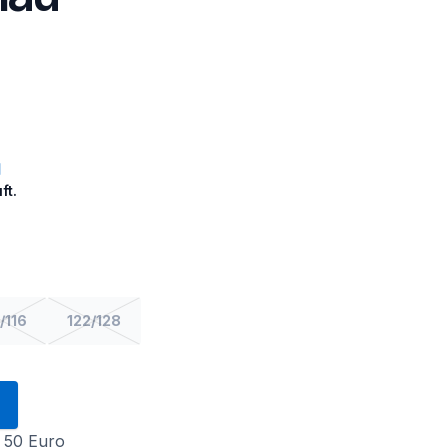
ft.
/116
122/128
 50 Euro