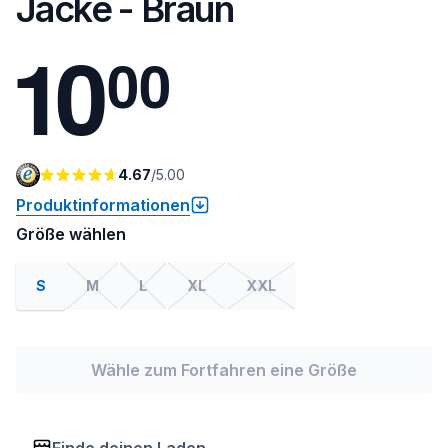
Jacke - Braun
1
0
0
0
4.67
/
5.00
Produktinformationen
Größe wählen
S
M
L
XL
XXL
Wähle zum Fortfahren eine Größe
Finde deinen Laden