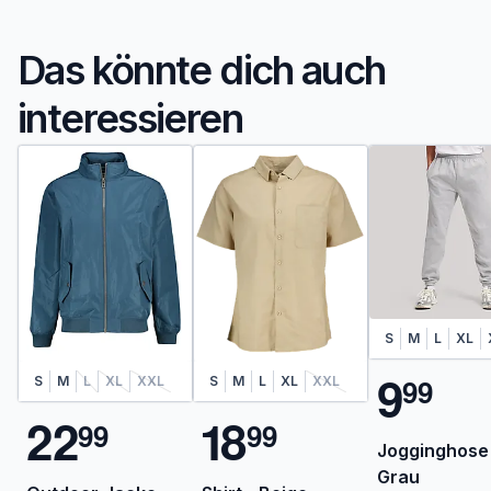
Das könnte dich auch
interessieren
S
M
L
XL
9
9
9
S
M
L
XL
XXL
S
M
L
XL
XXL
2
2
1
8
9
9
9
9
Jogginghose
Grau